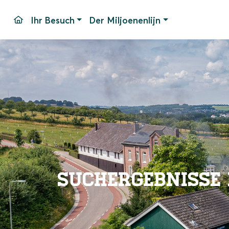
Ihr Besuch
Der Miljoenenlijn
Fahrtage und -zeiten
Bahnhof Simpelveld
Haltest
Fahrpreise
Unser Material
Parken
Pakete
Barrier
Gruppen
Bahnho
Veranstaltungen
Häufig 
Kontak
Suchergebnisse 