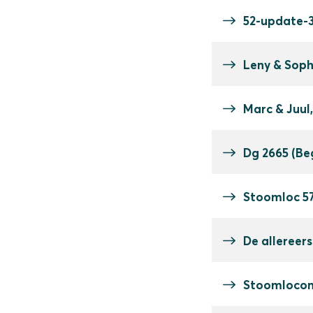
52-update-
Leny & Sophi
Marc & Juul
Dg 2665 (Be
Stoomloc 57
De allereer
Stoomlocomo