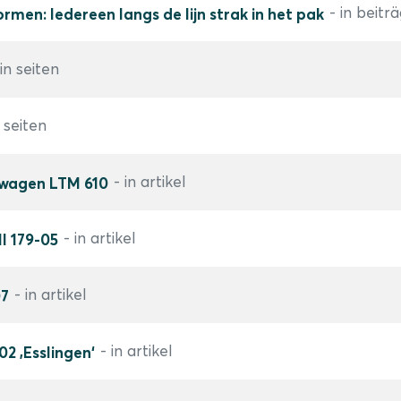
- in beitr
rmen: Iedereen langs de lijn strak in het pak
 in seiten
n seiten
- in artikel
agen LTM 610
- in artikel
II 179-05
- in artikel
07
- in artikel
2 ‚Esslingen‘