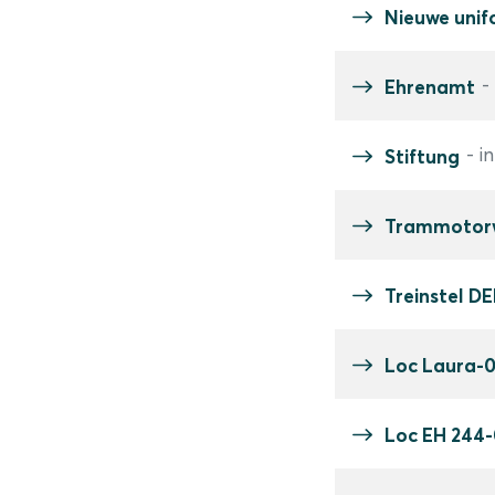
Nieuwe unifo
-
Ehrenamt
- i
Stiftung
Trammotorw
Treinstel DE
Loc Laura-
Loc EH 244-0