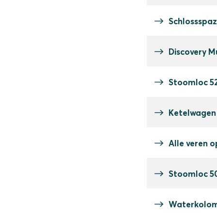
Schlossspaz
Discovery M
Stoomloc 52
Ketelwagen 
Alle veren o
Stoomloc 5
Waterkolo