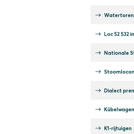
Watertoren
Loc 52 532 i
Nationale 
Stoomlocomo
Dialect pren
Kübelwagens
K1-rijtuigen