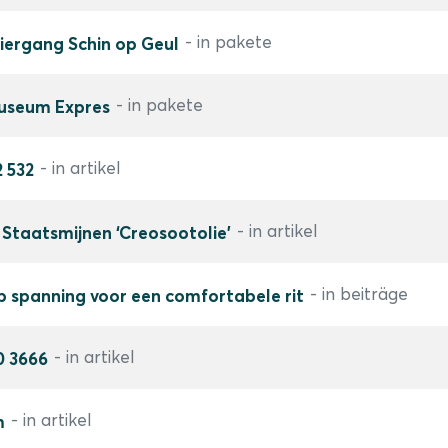
- in pakete
iergang Schin op Geul
- in pakete
useum Expres
- in artikel
 532
- in artikel
Staatsmijnen ‘Creosootolie’
- in beiträge
p spanning voor een comfortabele rit
- in artikel
0 3666
- in artikel
m