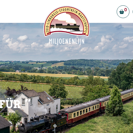
0
ellen
Vorstand & Ehrenamtliche
Partner
efreiheit
Stellenangebote
f Simpelveld
gestellte Fragen
t
für ''