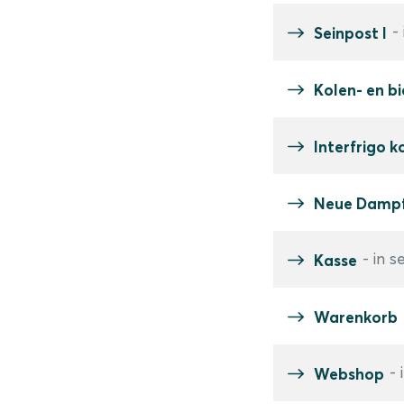
-
Seinpost I
Kolen- en bi
Interfrigo 
Neue Dampfl
- in s
Kasse
Warenkorb
- 
Webshop