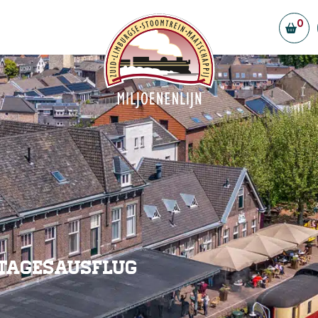
0
ellen
Vorstand & Ehrenamtliche
Partner
efreiheit
Stellenangebote
f Simpelveld
gestellte Fragen
t
 Tagesausflug