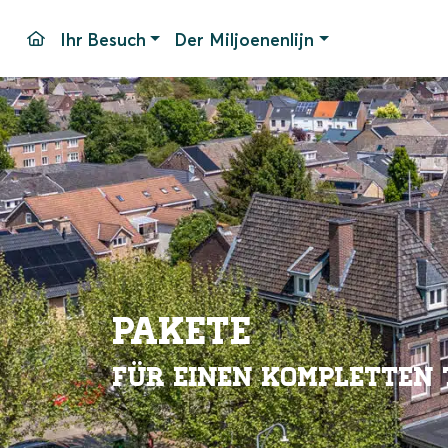
Ihr Besuch
Der Miljoenenlijn
Fahrtage und -zeiten
Bahnhof Simpelveld
Haltest
Fahrpreise
Unser Material
Parken
Pakete
Barrier
Gruppen
Bahnho
Veranstaltungen
Häufig 
Kontak
Pakete
für einen kompletten