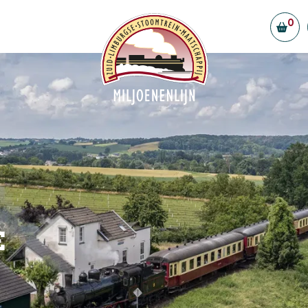
0
ellen
Vorstand & Ehrenamtliche
Partner
efreiheit
Stellenangebote
f Simpelveld
gestellte Fragen
t
e