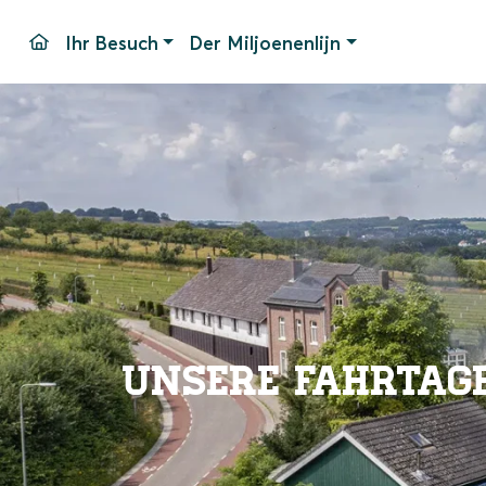
Ihr Besuch
Der Miljoenenlijn
Fahrtage und -zeiten
Bahnhof Simpelveld
Haltest
Fahrpreise
Unser Material
Parken
Pakete
Barrier
Gruppen
Bahnho
Veranstaltungen
Häufig 
Kontak
Unsere Fahrtag