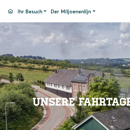
Ihr Besuch
Der Miljoenenlijn
Fahrtage und -zeiten
Bahnhof Simpelveld
Haltest
Fahrpreise
Unser Material
Parken
Pakete
Barrier
Gruppen
Bahnho
Veranstaltungen
Häufig 
Kontak
Unsere Fahrtag