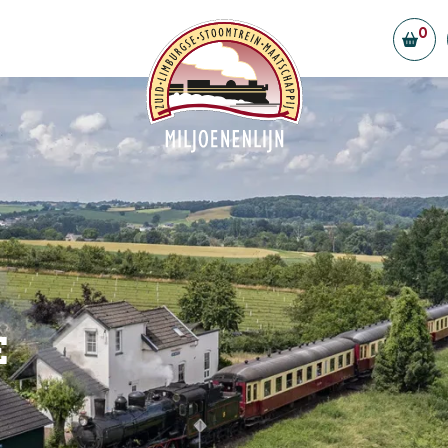
0
ellen
Vorstand & Ehrenamtliche
Partner
efreiheit
Stellenangebote
f Simpelveld
gestellte Fragen
t
e