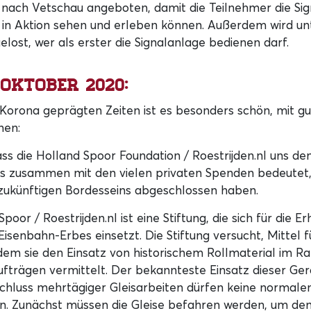
nach Vetschau angeboten, damit die Teilnehmer die Sign
 in Aktion sehen und erleben können. Außerdem wird un
ost, wer als erster die Signalanlage bedienen darf.
 Oktober 2020:
 Korona geprägten Zeiten ist es besonders schön, mit g
nen:
ass die Holland Spoor Foundation / Roestrijden.nl uns d
s zusammen mit den vielen privaten Spenden bedeutet, 
 zukünftigen Bordesseins abgeschlossen haben.
poor / Roestrijden.nl ist eine Stiftung, die sich für die E
Eisenbahn-Erbes einsetzt. Die Stiftung versucht, Mittel 
dem sie den Einsatz von historischem Rollmaterial im 
fträgen vermittelt. Der bekannteste Einsatz dieser Gerä
chluss mehrtägiger Gleisarbeiten dürfen keine normale
en. Zunächst müssen die Gleise befahren werden, um de