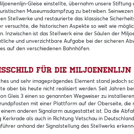
iljoenenlijn-Gleise einstellte, übernahm unsere Stiftung
touristischen Museumsdampfzug zu betreiben. Seinweze
en Stellwerke und restaurierte das klassische Sicherhei
er versuchte, die historischen Aspekte so weit wie mögli
. Inzwischen ist das Stellwerk eine der Säulen der Miljoe
tliche und unverzichtbare Aufgabe bei der sicheren Ab
tes auf den verschiedenen Bahnhöfen.
isschild für die Miljoenenlijn
sches und sehr imageprägendes Element stand jedoch sc
te aber bis heute nicht realisiert werden. Seit Jahren b
von Gleis 3 einen so genannten Wegweiser zu installieren
undpfosten mit einer Plattform auf der Oberseite, die 
 einem anderen Signalarm ausgestattet ist. Da die Abfah
g Kerkrade als auch in Richtung Vetschau in Deutschland
führer anhand der Signalstellung des Stellwerks erkenn