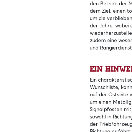
den Betrieb der M
dem Ziel, einen 
um die verblieben
der Jahre, wobei 
wiederherzustellen
zudem eine wesen
und Rangierdiens
Ein Hinwe
Ein charakteristi
Wunschliste, konn
auf der Ostseite 
um einen Metallgr
Signalpfosten mit
sowohl in Richtun
der Triebfahrzeug
Richtung er fährt.