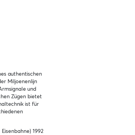
ines authentischen
er Miljoenenlijn
 Armsignale und
chen Zügen bietet
altechnik ist für
schiedenen
 Eisenbahne) 1992