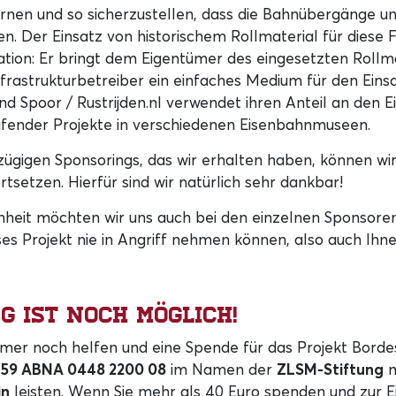
rnen und so sicherzustellen, dass die Bahnübergänge un
ren. Der Einsatz von historischem Rollmaterial für diese 
ation: Er bringt dem Eigentümer des eingesetzten Rollma
frastrukturbetreiber ein einfaches Medium für den Einsa
and Spoor / Rustrijden.nl verwendet ihren Anteil an den
ufender Projekte in verschiedenen Eisenbahnmuseen.
ügigen Sponsorings, das wir erhalten haben, können wir
rtsetzen. Hierfür sind wir natürlich sehr dankbar!
enheit möchten wir uns auch bei den einzelnen Sponsor
ses Projekt nie in Angriff nehmen können, also auch Ihne
g ist noch möglich!
mer noch helfen und eine Spende für das Projekt Bordes
59 ABNA 0448 2200 08
im Namen der
ZLSM-Stiftung
m
in
leisten. Wenn Sie mehr als 40 Euro spenden und zur E