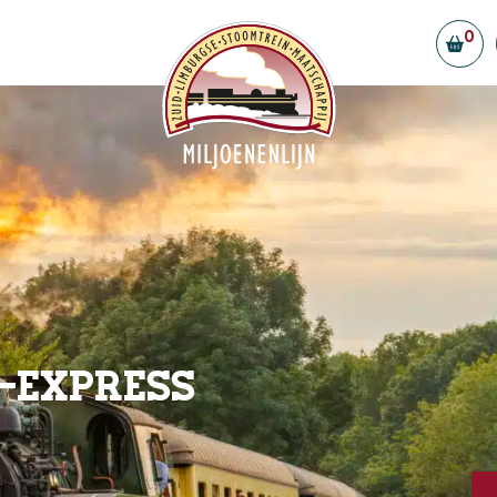
0
ellen
Vorstand & Ehrenamtliche
Partner
efreiheit
Stellenangebote
f Simpelveld
gestellte Fragen
t
-Express