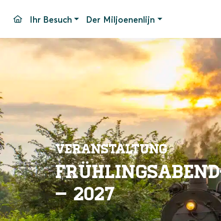
Ihr Besuch
Der Miljoenenlijn
Fahrtage und -zeiten
Bahnhof Simpelveld
Haltest
Fahrpreise
Unser Material
Parken
Pakete
Barrier
Gruppen
Bahnho
Veranstaltungen
Häufig 
Veranstaltung
Kontak
Frühlingsabend
– 2027