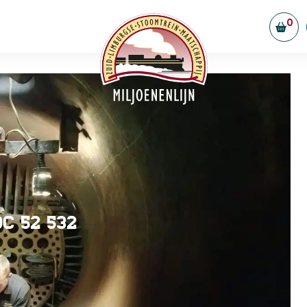
0
ellen
Vorstand & Ehrenamtliche
Partner
efreiheit
Stellenangebote
f Simpelveld
gestellte Fragen
t
c 52 532