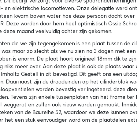
er. Dit bedrijf verzorgt voor diverse spooronderneminge
l- en elektrische locomotieven. Onze delegatie werd o
eteen kwam boven water hoe deze persoon dacht over 
R. Deze worden door hem heel optimistisch Ossie Schr
 deze maand veelvuldig achter zijn gekomen.
nten die we zijn tegengekomen is een plaat tussen de ci
t was maar zo slecht als we nu zien na 3 dagen met ee
en is enorm. De plaat hoort origineel 18mm dik te zijn 
niks meer over. Aan deze plaat is ook de plaats waar
lmholtz Gestell in zit bevestigd. Dit geeft ons een uitd
en. Daarnaast zijn de draadeinden op het cilinderblok 
loopventielen worden bevestig ver ingeteerd, deze die
en. Tevens zijn enkele tussenplaten van het frame ter
al weggerot en zullen ook nieuw worden gemaakt. Inmid
 teken van de Baureihe 52, waardoor we deze kunnen ove
r het een stuk eenvoudiger word om de plaatdelen exte