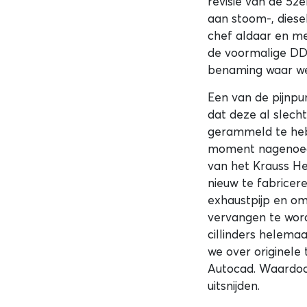
revisie van de 52
aan stoom-, diese
chef aldaar en m
de voormalige DD
benaming waar we
Een van de pijnpu
dat deze al slech
gerammeld te hebb
moment nagenoeg 
van het Krauss He
nieuw te fabricer
exhaustpijp en om
vervangen te word
cillinders helema
we over originele
Autocad. Waardoo
uitsnijden.