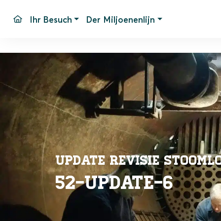
Ihr Besuch
Der Miljoenenlijn
Fahrtage und -zeiten
Bahnhof Simpelveld
Haltest
Fahrpreise
Unser Material
Parken
Pakete
Barrier
Gruppen
Bahnho
Veranstaltungen
Häufig 
Kontak
Update revisie stoomlo
52-Update-6