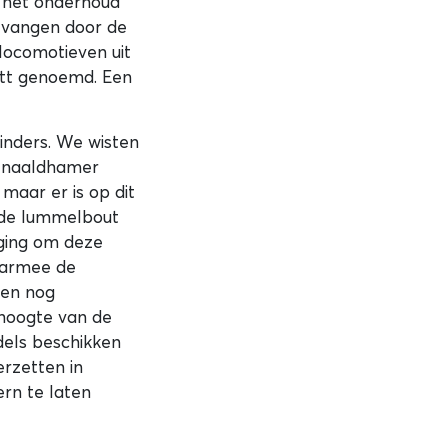
n het onderhoud
ntvangen door de
locomotieven uit
ott genoemd. Een
linders. We wisten
n naaldhamer
maar er is op dit
 de lummelbout
aging om deze
waarmee de
nen nog
 hoogte van de
dels beschikken
rzetten in
rn te laten