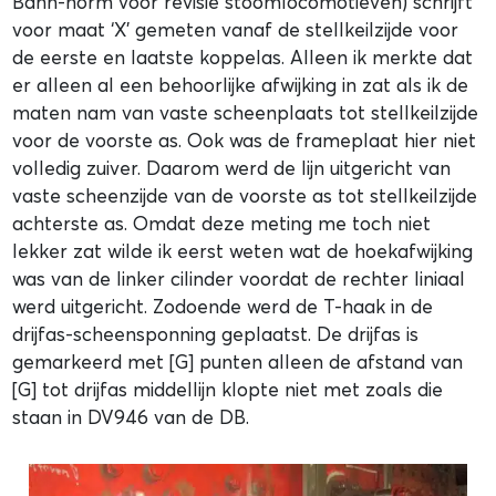
Bahn-norm voor revisie stoomlocomotieven) schrijft
voor maat ‘X’ gemeten vanaf de stellkeilzijde voor
de eerste en laatste koppelas. Alleen ik merkte dat
er alleen al een behoorlijke afwijking in zat als ik de
maten nam van vaste scheenplaats tot stellkeilzijde
voor de voorste as. Ook was de frameplaat hier niet
volledig zuiver. Daarom werd de lijn uitgericht van
vaste scheenzijde van de voorste as tot stellkeilzijde
achterste as. Omdat deze meting me toch niet
lekker zat wilde ik eerst weten wat de hoekafwijking
was van de linker cilinder voordat de rechter liniaal
werd uitgericht. Zodoende werd de T-haak in de
drijfas-scheensponning geplaatst. De drijfas is
gemarkeerd met [G] punten alleen de afstand van
[G] tot drijfas middellijn klopte niet met zoals die
staan in DV946 van de DB.