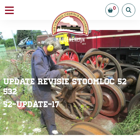
0
Update revisie stoomloc 52
532
52-Update-17