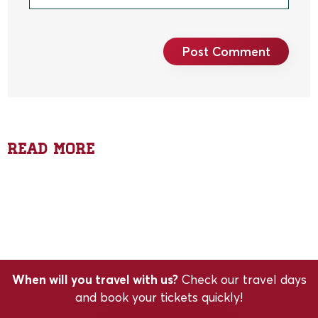
News
Locomotief ‘Laura’ naar Koempels van De
News
Update revisie stoomloc 52 532
Read more
Tour de L1mbourg
52-Update-8
Domaniale
When will you travel with us?
Check our travel days
and book your tickets quickly!