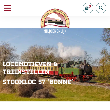
0
Locomotieven &
Treinstellen
Stoomloc 57 ‘Bonne’