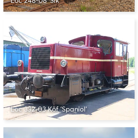
Loc 248-08 ‘Sik’
Loc 332-03 Köf ‘Spaniol’