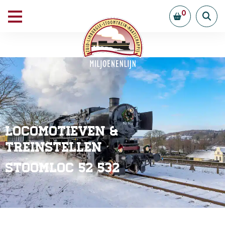
0
Locomotieven &
Treinstellen
Stoomloc 52 532