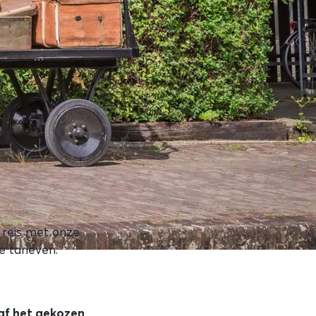
 reis met onze
e tarieven.
naf het gekozen