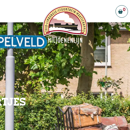
0
s & Halteplaatsen
Bestuur, Directie en Vrijwilligers
en
Donateurs en partners
elijkheid
Vacatures
 Simpelveld
stelde vragen
t
rtjes