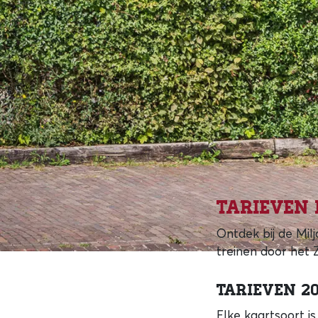
Tarieven 
Ontdek bij de Mil
treinen door het 
Tarieven 2
Elke kaartsoort is