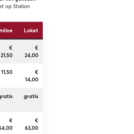
et op Station
nline
Loket
€
€
21,50
24,00
 11,50
€
14,00
gratis
gratis
€
€
54,00
63,00