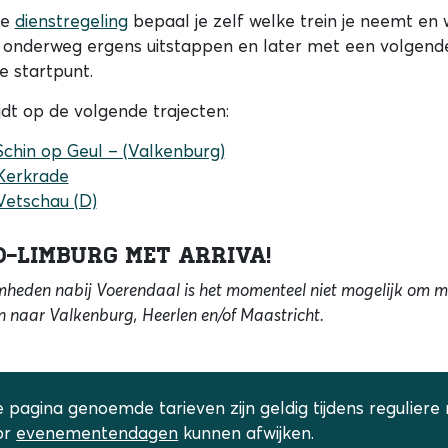
de
dienstregeling
bepaal je zelf welke trein je neemt en w
je onderweg ergens uitstappen en later met een volgende
e startpunt.
ijdt op de volgende trajecten:
Schin op Geul – (Valkenburg)
Kerkrade
Vetschau (D)
d-Limburg met Arriva!
den nabij Voerendaal is het momenteel niet mogelijk om me
en naar Valkenburg, Heerlen en/of Maastricht.
 pagina genoemde tarieven zijn geldig tijdens reguliere r
or
evenementendagen
kunnen afwijken.