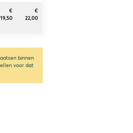
€
€
19,50
22,00
laatsen binnen
tellen voor dat