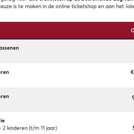
dkeuze is te maken in de online ticketshop en aan het lok
O
assenen
eren
€
eren
ie
2 kinderen (t/m 11 jaar)