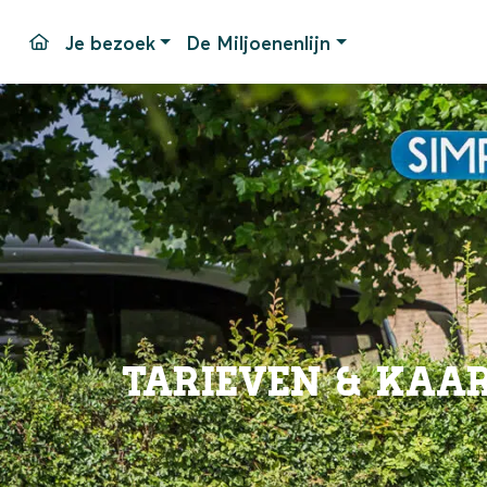
Je bezoek
De Miljoenenlijn
Rijdagen en -tijden
Station Simpelveld
Station
Tarieven
Locomotieven & Treinstellen
Parker
Arrangementen
Rijtuigen & Goederenwagens
Toegank
Groepen
Station
Evenementen
Veelge
Contac
Tarieven & Kaa