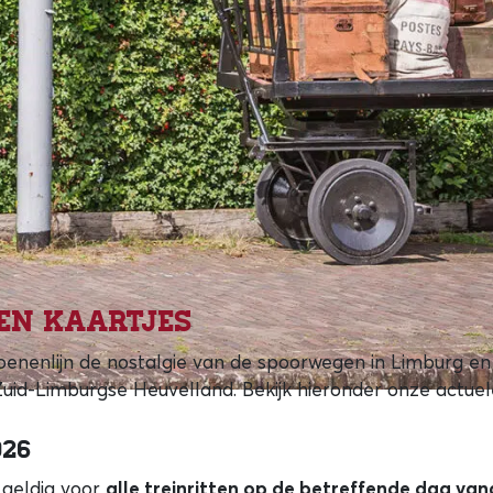
en kaartjes
joenenlijn de nostalgie van de spoorwegen in Limburg en
Zuid-Limburgse Heuvelland. Bekijk hieronder onze actuel
026
 geldig voor
alle treinritten op de betreffende dag va