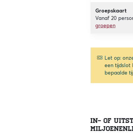
Groepskaart
Vanaf 20 person
groepen
Let op: onz
een tijdslot
bepaalde tij
In- of uits
Miljoenenl