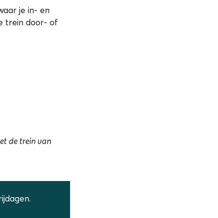
aar je in- en
 trein door- of
t de trein van
ijdagen.