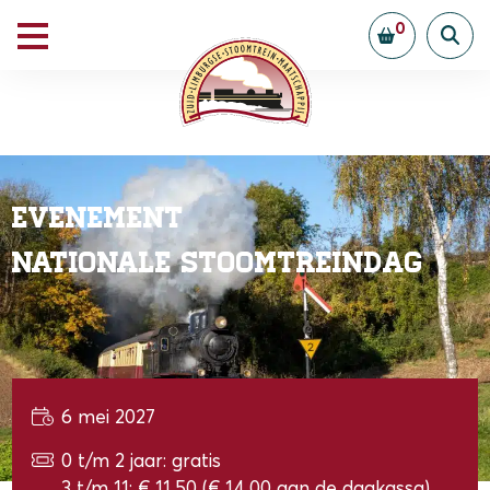
0
Evenement
Nationale Stoomtreindag
6 mei 2027
0 t/m 2 jaar: gratis
3 t/m 11: € 11,50 (€ 14,00 aan de dagkassa)