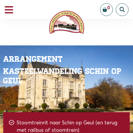
0
Arrangement
Kasteelwandeling Schin op
Geul
Stoomtreinrit naar Schin op Geul (en terug
met railbus of stoomtrein)