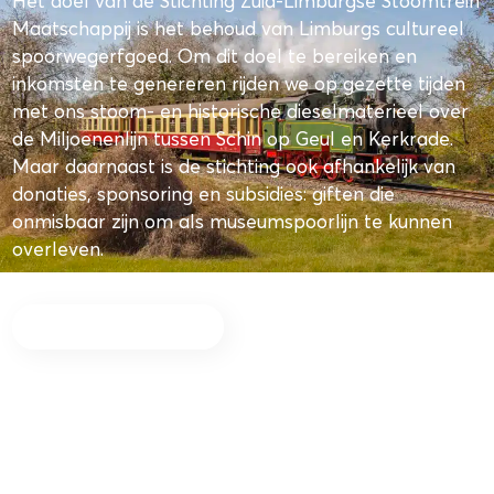
Het doel van de Stichting Zuid‐Limburgse Stoomtrein
Maatschappij is het behoud van Limburgs cultureel
spoorwegerfgoed. Om dit doel te bereiken en
inkomsten te genereren rijden we op gezette tijden
met ons stoom‐ en historische dieselmaterieel over
de Miljoenenlijn tussen Schin op Geul en Kerkrade.
Maar daarnaast is de stichting ook afhankelijk van
donaties, sponsoring en subsidies: giften die
onmisbaar zijn om als museumspoorlijn te kunnen
overleven.
Meer informatie