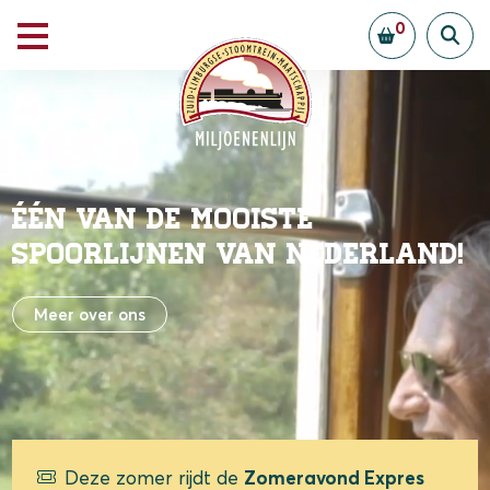
0
één van de mooiste
spoorlijnen van Nederland!
Meer over ons
Deze zomer rijdt de
Zomeravond Expres