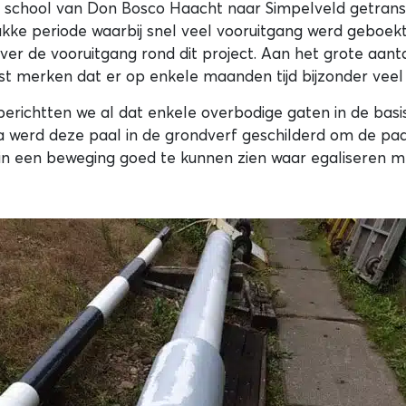
e school van Don Bosco Haacht naar Simpelveld getrans
ukke periode waarbij snel veel vooruitgang werd geboekt.
er de vooruitgang rond dit project. Aan het grote aantal 
ast merken dat er op enkele maanden tijd bijzonder veel
 berichtten we al dat enkele overbodige gaten in de bas
na werd deze paal in de grondverf geschilderd om de p
 in een beweging goed te kunnen zien waar egaliseren 