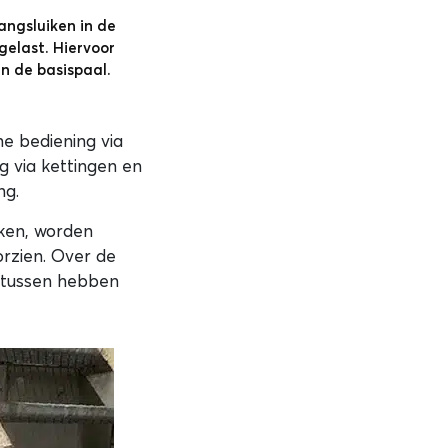
angsluiken in de
gelast. Hiervoor
n de basispaal.
e bediening via
g via kettingen en
ng.
ken, worden
orzien. Over de
ertussen hebben