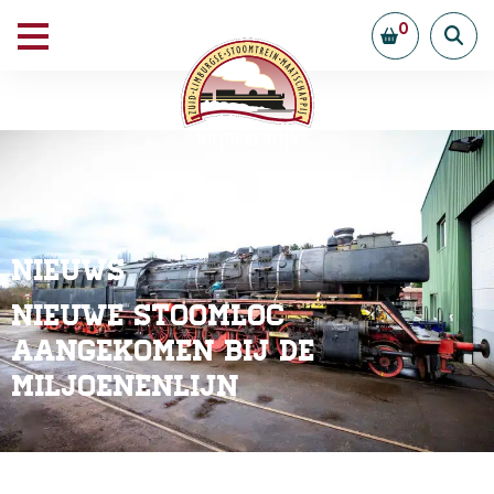
0
Nieuws
Nieuwe stoomloc
aangekomen bij de
Miljoenenlijn